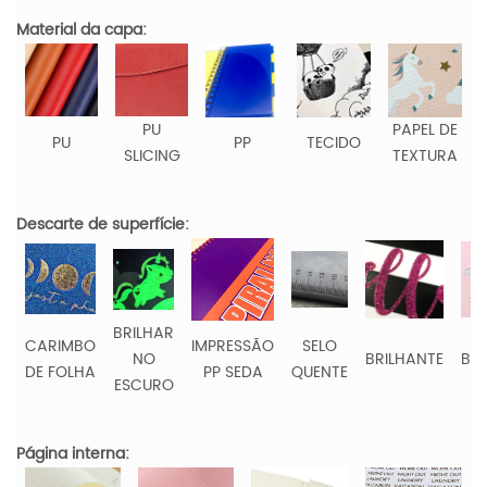
Material da capa:
PU
PAPEL DE
PU
PP
TECIDO
SLICING
TEXTURA
Descarte de superfície:
BRILHAR
CARIMBO
IMPRESSÃO
SELO
NO
BRILHANTE
BO
DE FOLHA
PP SEDA
QUENTE
ESCURO
Página interna: