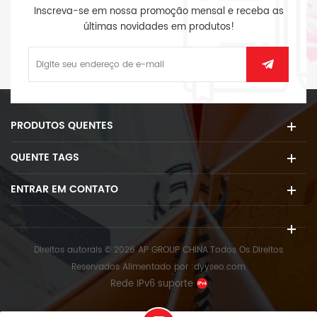
Inscreva-se em nossa promoção mensal e receba as
últimas novidades em produtos!
PRODUTOS QUENTES
QUENTE TAGS
ENTRAR EM CONTATO
Direitos autorais © 2026 AP GROUP CHINA.Todos Os Direitos
Reservados
Alimentado por :
dyyseo.com
Rede IPv6 suporte