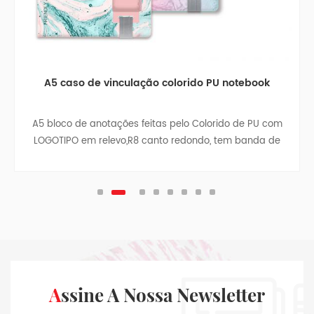
A5 caso de vinculação colorido PU notebook
A5 bloco de anotações feitas pelo Colorido de PU com
3 
LOGOTIPO em relevo,R8 canto redondo, tem banda de
borracha, fita divisor, caneta, saco, saco de papel com
um pano lados, no interior da contracapa, tira
pingente.
Assine A Nossa Newsletter