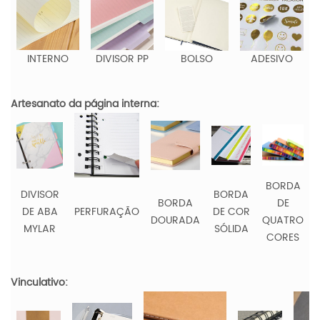
INTERNO
DIVISOR PP
BOLSO
ADESIVO
Artesanato da página interna:
BORDA
DIVISOR
BORDA
BORDA
DE
DE ABA
PERFURAÇÃO
DE COR
DOURADA
QUATRO
MYLAR
SÓLIDA
CORES
Vinculativo: