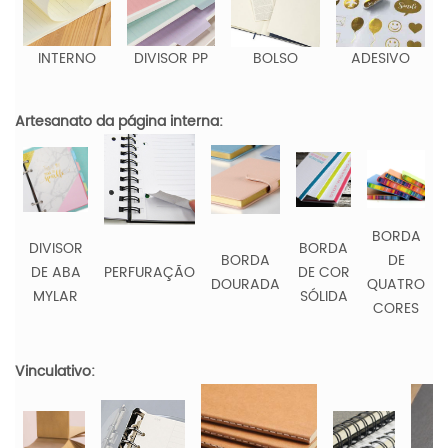
INTERNO
DIVISOR PP
BOLSO
ADESIVO
Artesanato da página interna:
BORDA
DIVISOR
BORDA
BORDA
DE
DE ABA
PERFURAÇÃO
DE COR
DOURADA
QUATRO
MYLAR
SÓLIDA
CORES
Vinculativo: