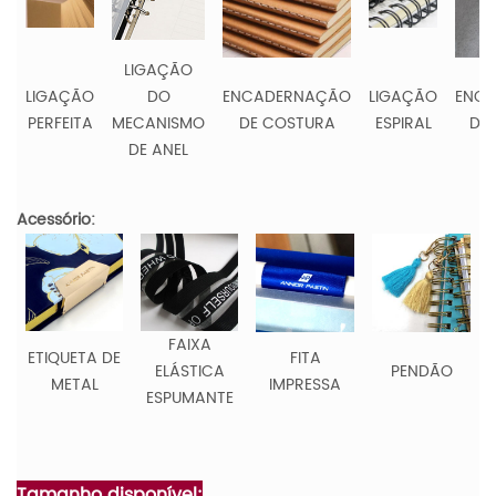
LIGAÇÃO
LIGAÇÃO
DO
ENCADERNAÇÃO
LIGAÇÃO
ENC
PERFEITA
MECANISMO
DE COSTURA
ESPIRAL
DE
DE ANEL
Acessório:
FAIXA
ETIQUETA DE
FITA
ELÁSTICA
PENDÃO
METAL
IMPRESSA
ESPUMANTE
Tamanho disponível: