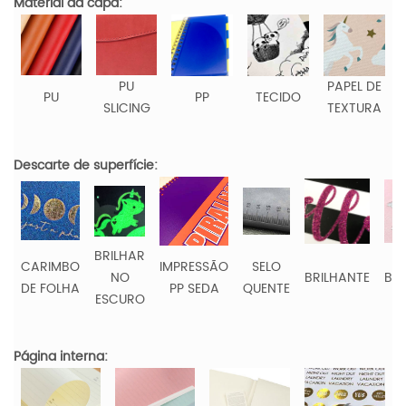
Material da capa:
PU
PAPEL DE
PU
PP
TECIDO
SLICING
TEXTURA
Descarte de superfície:
BRILHAR
CARIMBO
IMPRESSÃO
SELO
NO
BRILHANTE
BO
DE FOLHA
PP SEDA
QUENTE
ESCURO
Página interna: