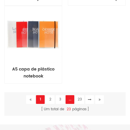
diário
A5 capa de plástico
notebook
1
2
3
...
23
Um total de
23
páginas