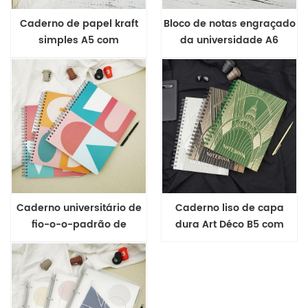
Caderno de papel kraft
Bloco de notas engraçado
simples A5 com
da universidade A6
encadernação wire-o
superior com
encadernação Wire-o
Caderno universitário de
Caderno liso de capa
fio-o-o-padrão de
dura Art Déco B5 com
intervalo inglês
capa dura
geométrico