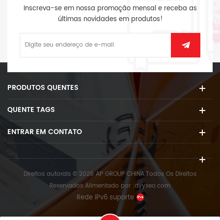
Inscreva-se em nossa promoção mensal e receba as
últimas novidades em produtos!
PRODUTOS QUENTES
QUENTE TAGS
ENTRAR EM CONTATO
Direitos autorais © 2026 AP GROUP CHINA.Todos Os Direitos
Reservados
Alimentado por :
dyyseo.com
Rede IPv6 suporte