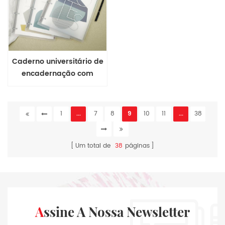
Caderno universitário de
encadernação com
mecanismo de anel A4
Gama Geometria Colorida
1
...
7
8
9
10
11
...
38
Um total de
38
páginas
Assine A Nossa Newsletter