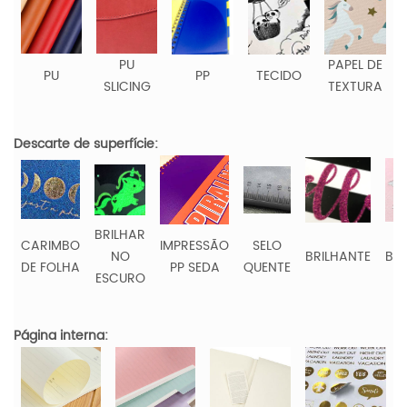
PU
PAPEL DE
PU
PP
TECIDO
SLICING
TEXTURA
Descarte de superfície:
BRILHAR
CARIMBO
IMPRESSÃO
SELO
NO
BRILHANTE
BO
DE FOLHA
PP SEDA
QUENTE
ESCURO
Página interna: