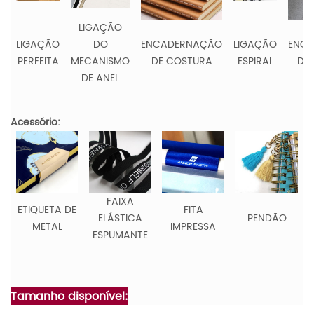
LIGAÇÃO
LIGAÇÃO
DO
ENCADERNAÇÃO
LIGAÇÃO
ENC
PERFEITA
MECANISMO
DE COSTURA
ESPIRAL
DE
DE ANEL
Acessório:
FAIXA
ETIQUETA DE
FITA
ELÁSTICA
PENDÃO
METAL
IMPRESSA
ESPUMANTE
Tamanho disponível: