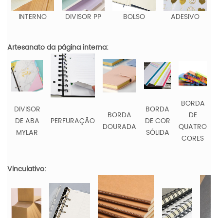
INTERNO
DIVISOR PP
BOLSO
ADESIVO
Artesanato da página interna:
BORDA
DIVISOR
BORDA
BORDA
DE
DE ABA
PERFURAÇÃO
DE COR
DOURADA
QUATRO
MYLAR
SÓLIDA
CORES
Vinculativo: