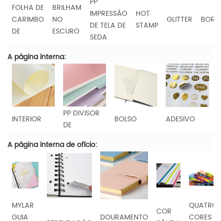
PP
FOLHA DE
BRILHAM
IMPRESSÃO
HOT
CARIMBO
NO
GLITTER
BORD
DE TELA DE
STAMP
DE
ESCURO
SEDA
A página interna:
PP DIVISOR
INTERIOR
BOLSO
ADESIVO
DE
A página interna de ofício:
MYLAR
QUATRO
COR
GUIA
DOURAMENTO
CORES