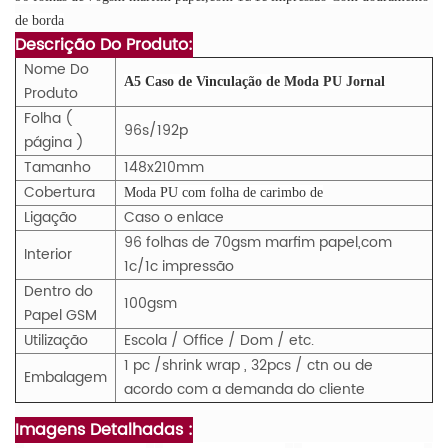
de borda
Descrição Do Produto:
Nome Do
A5 Caso de Vinculação de Moda PU Jornal
Produto
Folha (
96s/192p
página )
Tamanho
148x210mm
Cobertura
Moda PU com folha de carimbo de
Ligação
Caso o enlace
96 folhas de 70gsm marfim papel,com
Interior
1c/1c impressão
Dentro do
100gsm
Papel GSM
Utilização
Escola / Office / Dom / etc.
1 pc /shrink wrap , 32pcs / ctn ou de
Embalagem
acordo com a demanda do cliente
Imagens Detalhadas :