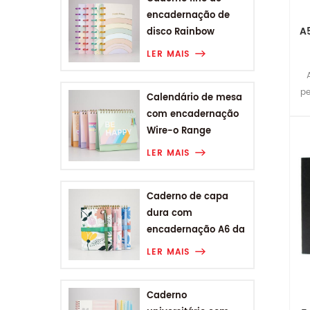
encadernação de
A
disco Rainbow
Range
LER MAIS
pe
Calendário de mesa
com encadernação
Wire-o Range
Rainbow
LER MAIS
Caderno de capa
dura com
encadernação A6 da
linha Plant Flower
LER MAIS
Range A6
Caderno