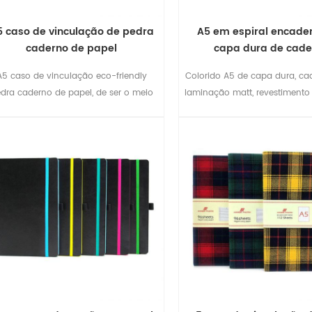
5 caso de vinculação de pedra
A5 em espiral encade
caderno de papel
capa dura de cade
A5 caso de vinculação eco-friendly
Colorido A5 de capa dura, ca
dra caderno de papel, de ser o meio
laminação matt, revestimento
ambiente.
elástico