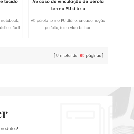
e tecido
A5 caso de vinculação de pérola
termo PU diário
 notebook,
A5 pérola termo PU diário. encadernação
tico, fácil
perfeita, faz a vida brilhar.
o.
Um total de
65
páginas
er
produtos!