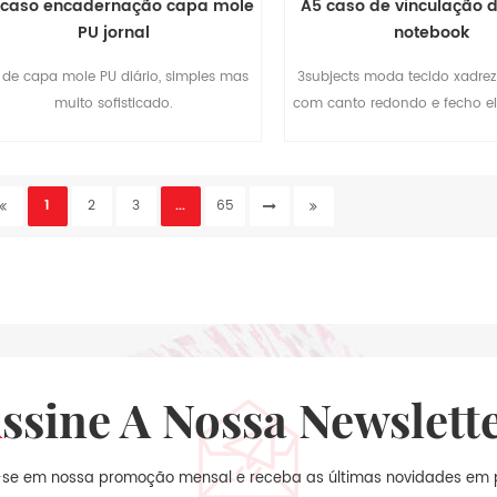
 caso encadernação capa mole
A5 caso de vinculação d
PU jornal
notebook
 de capa mole PU diário, simples mas
3subjects moda tecido xadrez
muito sofisticado.
com canto redondo e fecho elás
de gerir o seu trabalh
1
2
3
...
65
Assine A Nossa Newslett
-se em nossa promoção mensal e receba as últimas novidades em 