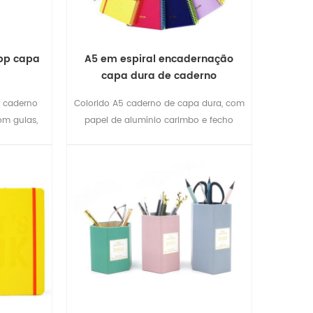
 pp capa
A5 em espiral encadernação
capa dura de caderno
s caderno
Colorido A5 caderno de capa dura, com
com guias,
papel de alumínio carimbo e fecho
a à escola
elástico
s, viagens
culdade de