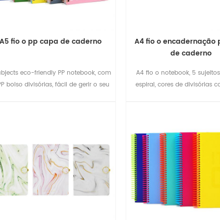
A5 fio o pp capa de caderno
A4 fio o encadernação
de caderno
bjects eco-friendly PP notebook, com
A4 fio o notebook, 5 sujeito
P bolso divisórias, fácil de gerir o seu
espiral, cores de divisórias 
trabalho.
perfeito como aluno de volt
dom, um portátil de negócio
notebook, adolescente da fa
revistas.