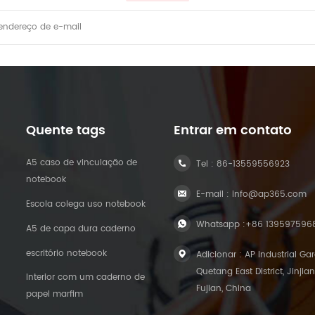
Quente tags
Entrar em contato
A5 caso de vinculação de
Tel :
86-13559556923
notebook
E-mail :
info@ap365.com
Escola colega uso notebook
Whatsapp :
+86 139597596
A5 de capa dura caderno
escritório notebook
Adicionar : AP Industrial Ga
Quetang East District, Jinjian
Interior com um caderno de
Fujian, China
papel marfim