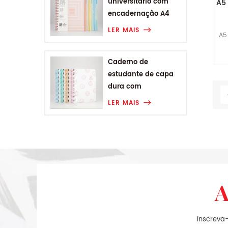
universitário com
A5
encadernação A4
com faixa
LER MAIS
A5
geométrica de listras
Caderno de
estudante de capa
dura com
encadernação
LER MAIS
espiral A5 Sorridente
Inscreva